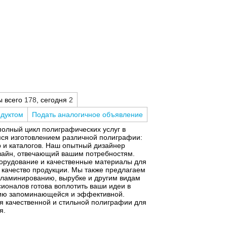
ы всего
178
, сегодня
2
одуктом
Подать аналогичное объявление
полный цикл полиграфических услуг в
ся изготовлением различной полиграфии:
р и каталогов. Наш опытный дизайнер
зайн, отвечающий вашим потребностям.
орудование и качественные материалы для
е качество продукции. Мы также предлагаем
 ламинированию, вырубке и другим видам
ионалов готова воплотить ваши идеи в
фию запоминающейся и эффективной.
я качественной и стильной полиграфии для
я.