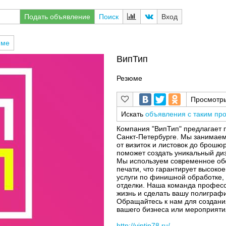
Подать объявление
Поиск
Вход
юме
ВипТип
Резюме
Просмотр
Искать
объявления с таким пр
Компания "ВипТип" предлагает 
Санкт-Петербурге. Мы занимаем
от визиток и листовок до брошю
поможет создать уникальный ди
Мы используем современное об
печати, что гарантирует высоко
услуги по финишной обработке,
отделки. Наша команда професс
жизнь и сделать вашу полигра
Обращайтесь к нам для создани
вашего бизнеса или мероприяти
http://viptip78.ru/