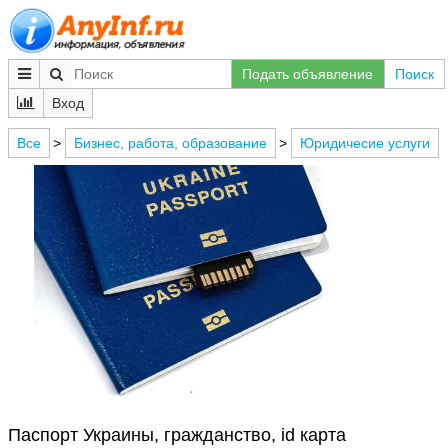
Подать объявление
Поиск
Вход
Все
>
Бизнес, работа, образование
>
Юридичесие услуги
Паспорт Украины, гражданство, id карта