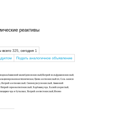
мические реактивы
ы всего
325
, сегодня
1
одуктом
Подать аналогичное объявление
 5водная:Аммоний молибденовокислый,Натрий вольфрамовокислый,
альцинированная техническая, Цинк азотнокислый хч, Соль закиси
а), Натрий азотнокислый, Свинец уксуснокислый, Аммоний
 Натрий серноватистокислый, Карбамид чда, Калий хлористый,
ицерин чда в бутылках, Натрий азотистокислый,Железо