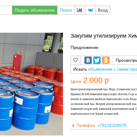
Подать объявление
Поиск
Вход
Закупим утилизируем Хи
Предложение
Просмотр
Искать
объявления с таким пр
2 000 р
Цена
Цинк гранулированный чда: Медь (2)сернокислая
Церезин М-80Н,Аммоний персульфат (Китай),Сода к
железа и аммония двойная сернокислая (соль Мор
азотнокислый чда, Натрий двухромовокислый чда,
Аммоний хлористый, Аммоний щавелевокислый, Гл
карбонильное осч, Барий хлористый.
Телефон
+79132109575