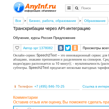
Все
>
Бизнес, работа, образование
>
Образование
Транскрибации через API-интеграцию
Обучение, курсы Россия Предложение
spr:1378082
Просмотры все
Онлайн-сервис Speech2Text – это инновационный сервис для бы
абзацами, знаками препинания и разделением на спикеров. Сред
видео/аудио распознается за 10 минут); - мультиязычность (рас
субтитры. Speech2Text предлагает несколько выгодных тарифов
Телефон
+7 (495) 846-70-25
Ссылка в интер
Комментарии
Оставив отзыв или оценку, Вы поможете сделать п