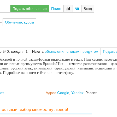
Подать объявление
Поиск
Вход
>
Обучение, курсы
го
540
, сегодня
1
Искать
объявления с таким продуктом
Подать 
строй и точной расшифровки видео/аудио в текст. Наш сервис переведет
и основных преимуществ Speech2Text: - качество распознавания; - делен
познает русский язык, английский, французский, немецкий, испанский и 
. Подробнее на нашем сайте или по телефону.
нет
Адрес
Google
,
Yandex
Россия
равильный выбор множеству людей!