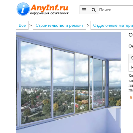
Все
>
Строительство и ремонт
>
Отделочные матер
О
О
Ко
за
пл
па