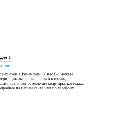
годня
1
ление
вых окон в Раменском. У нас Вы можете
ри; - дачные окна; - окна в коттедж; -
льно выполнят остекление квартиры, коттеджа,
одробнее на нашем сайте или по телефону.