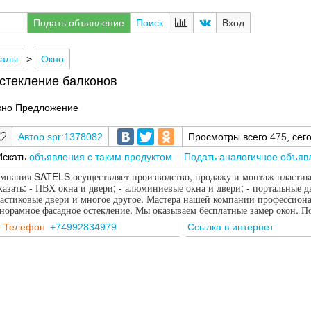
Подать объявление
Поиск
Вход
иалы
>
Окно
стекление балконов
кно Предложение
spr:1378082
Просмотры всего
475
, се
Искать
объявления с таким продуктом
Подать аналогичное объяв
мпания SATELS осуществляет производство, продажу и монтаж пластико
казать: - ПВХ окна и двери; - алюминиевые окна и двери; - портальные две
астиковые двери и многое другое. Мастера нашей компании профессиона
норамное фасадное остекление. Мы оказываем бесплатные замер окон. П
Телефон
+74992834979
Ссылка в интернет