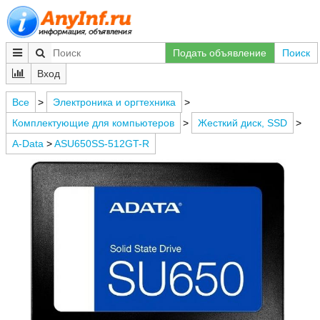
Подать объявление
Поиск
Вход
Все
>
Электроника и оргтехника
>
Комплектующие для компьютеров
>
Жесткий диск, SSD
>
A-Data
>
ASU650SS-512GT-R