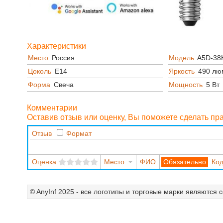
Характеристики
Место
Россия
Модель
A5D-38
Цоколь
E14
Яркость
490 лю
Форма
Свеча
Мощность
5 Вт
Комментарии
Оставив отзыв или оценку, Вы поможете сделать п
Отзыв
Формат
Оценка
Место
ФИО
Код
© AnyInf 2025 - все логотипы и торговые марки являются 