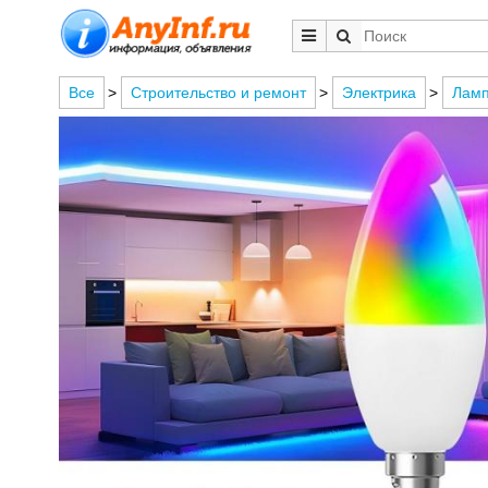
Все
>
Строительство и ремонт
>
Электрика
>
Лам