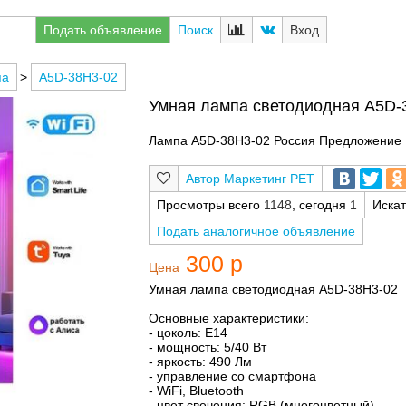
Подать объявление
Поиск
Вход
па
>
A5D-38H3-02
Умная лампа светодиодная A5D-
Лампа A5D-38H3-02 Россия Предложение
Маркетинг РЕТ
Просмотры всего
1148
, сегодня
1
Иска
Подать аналогичное объявление
300 р
Цена
Умная лампа светодиодная A5D-38H3-02
Основные характеристики:
- цоколь: Е14
- мощность: 5/40 Вт
- яркость: 490 Лм
- управление со смартфона
- WiFi, Bluetooth
- цвет свечения: RGB (многоцветный)