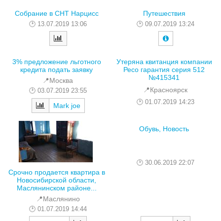
Собрание в СНТ Нарцисс
Путешествия
13.07.2019 13:06
09.07.2019 13:24
3% предложение льготного
Утеряна квитанция компании
кредита подать заявку
Ресо гарантия серия 512
№415341
📍Москва
📍Красноярск
03.07.2019 23:55
01.07.2019 14:23
Mark joe
Обувь, Новость
30.06.2019 22:07
Срочно продается квартира в
Новосибирской области,
Маслянинском районе...
📍Маслянино
01.07.2019 14:44