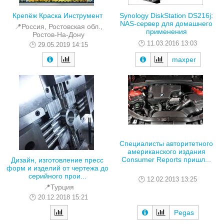
Крепёж Краска Инструмент
Synology DiskStation DS216j:
NAS-сервер для домашнего
📍Россия, Ростовская обл.,
применения
Ростов-На-Дону
11.03.2016 13:03
29.05.2019 14:15
maxper
Специалисты авторитетного
американского издания
Consumer Reports пришл...
Дизайн, изготовление пресс
форм и изделий от чертежа до
серийного прои...
12.02.2013 13:25
📍Турция
20.12.2018 15:21
Pegas